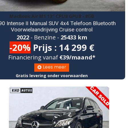
MacBook Air M1 13″ CPU8 GPU8 - 8GB
90 Intense II Manual SUV 4x4 Telefoon Bluetooth
Voorwielaandrijving Cruise control
2022
- Benzine -
25433 km
-
20%
Prijs : 14 299 €
Financiering vanaf
€39/maand*
Lees meer

Gratis levering onder voorwaarden