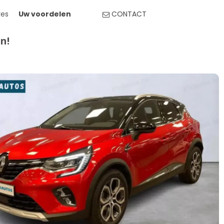
res
Uw voordelen
CONTACT

n!