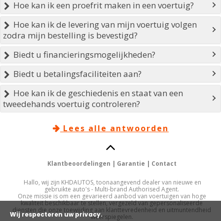
Hoe kan ik een proefrit maken in een voertuig?

Hoe kan ik de levering van mijn voertuig volgen

zodra mijn bestelling is bevestigd?
Biedt u financieringsmogelijkheden?

Biedt u betalingsfaciliteiten aan?

Hoe kan ik de geschiedenis en staat van een

tweedehands voertuig controleren?
Lees alle antwoorden


Klantbeoordelingen
|
Garantie
|
Contact
Hallo, wij zijn KHDAUTOS, toonaangevend dealer van nieuwe en
gebruikte auto's - Multi-brand Authorised Agent.
Onze missie is om een gevarieerd aanbod van voertuigen van hoge
kwaliteit beschikbaar te stellen, vergezeld van gepersonaliseerde
diensten die onze toewijding aan klanttevredenheid en uitmuntendheid
Wij respecteren uw privacy.
weerspiegelen.