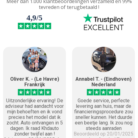
Meer dan 1.000 klantbeoordelingen verzameld en 99%
tevreden of terugbetaald !
4,9/5
Oliver K. - (Le Havre)
Annabel T. - (Eindhoven)
Frankrijk
Nederland
Uitzonderlijke ervaring! De
Goede service, perfecte
adviseur had aandacht voor
levering aan huis, maar de
mijn behoeften en ik vond
financieringsprocedure zou
precies het model dat ik
sneller kunnen. Het duurde
zocht. Auto ontvangen in 5
een beetje lang. Ik zou nog
dagen. Ik raad Khdauto
steeds aanraden
zonder twijfel aan !
Beoordeeld op 20/01/2025