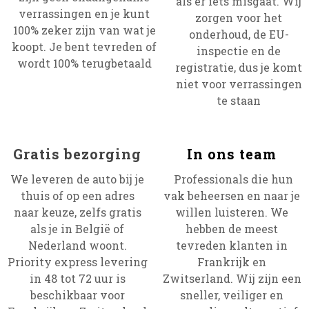
als er iets misgaat. Wij
verrassingen en je kunt
zorgen voor het
100% zeker zijn van wat je
onderhoud, de EU-
koopt. Je bent tevreden of
inspectie en de
wordt 100% terugbetaald
registratie, dus je komt
niet voor verrassingen
te staan
Gratis bezorging
In ons team
We leveren de auto bij je
Professionals die hun
thuis of op een adres
vak beheersen en naar je
naar keuze, zelfs gratis
willen luisteren. We
als je in België of
hebben de meest
Nederland woont.
tevreden klanten in
Priority express levering
Frankrijk en
in 48 tot 72 uur is
Zwitserland. Wij zijn een
beschikbaar voor
sneller, veiliger en