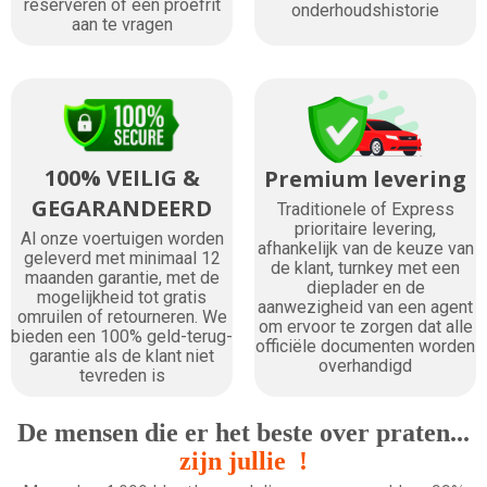
reserveren of een proefrit
onderhoudshistorie
aan te vragen
100% VEILIG &
Premium levering
GEGARANDEERD
Traditionele of Express
prioritaire levering,
Al onze voertuigen worden
afhankelijk van de keuze van
geleverd met minimaal 12
de klant, turnkey met een
maanden garantie, met de
dieplader en de
mogelijkheid tot gratis
aanwezigheid van een agent
omruilen of retourneren. We
om ervoor te zorgen dat alle
bieden een 100% geld-terug-
officiële documenten worden
garantie als de klant niet
overhandigd
tevreden is
De mensen die er het beste over praten...
zijn jullie !