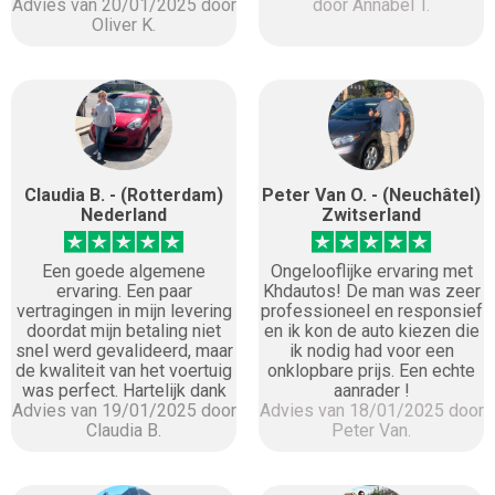
Advies van 20/01/2025 door
door Annabel T.
Oliver K.
Claudia B. - (Rotterdam)
Peter Van O. - (Neuchâtel)
Nederland
Zwitserland
Een goede algemene
Ongelooflijke ervaring met
ervaring. Een paar
Khdautos! De man was zeer
vertragingen in mijn levering
professioneel en responsief
doordat mijn betaling niet
en ik kon de auto kiezen die
snel werd gevalideerd, maar
ik nodig had voor een
de kwaliteit van het voertuig
onklopbare prijs. Een echte
was perfect. Hartelijk dank
aanrader !
Advies van 19/01/2025 door
Advies van 18/01/2025 door
Claudia B.
Peter Van.