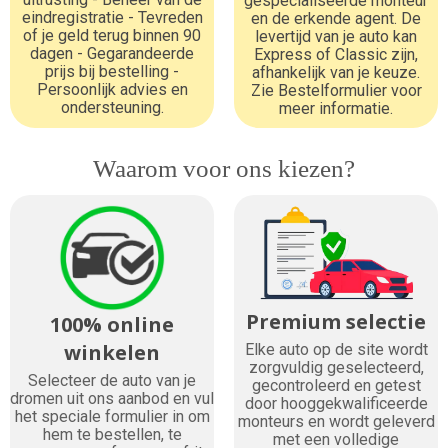
gespecialiseerde monteur
eindregistratie - Tevreden
en de erkende agent. De
of je geld terug binnen 90
levertijd van je auto kan
dagen - Gegarandeerde
Express of Classic zijn,
prijs bij bestelling -
afhankelijk van je keuze.
Persoonlijk advies en
Zie Bestelformulier voor
ondersteuning.
meer informatie.
Waarom voor ons kiezen?
Premium selectie
100% online
winkelen
Elke auto op de site wordt
zorgvuldig geselecteerd,
Selecteer de auto van je
gecontroleerd en getest
dromen uit ons aanbod en vul
door hooggekwalificeerde
het speciale formulier in om
monteurs en wordt geleverd
hem te bestellen, te
met een volledige