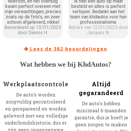
telefoon, en het voertuig
Ik heb een auto op maat
kwam perfect overeen met
besteld en alles is perfect
mijn verwachtingen, precies
verlopen. Bedankt aan het
zoals op de foto's, en zeer
team van khdautos voor hun
schoon afgeleverd, nikkel
professionalisme
Beoordeeld op 13/01/2025
Advies van 12/01/2025 door
door Dennis H.
Jacques N.
Lees de 362 beoordelingen

Wat hebben we bij KhdAutos?
Werkplaatscontrole
Altijd
gegarandeerd
De auto's worden
zorgvuldig gecontroleerd
De auto's hebben
en gerepareerd en worden
minimaal 6 maanden
geleverd met een volledige
garantie, dus je hoeft je
onderhoudshistorie, dus er
geen zorgen te maken
zijn geen onaangename