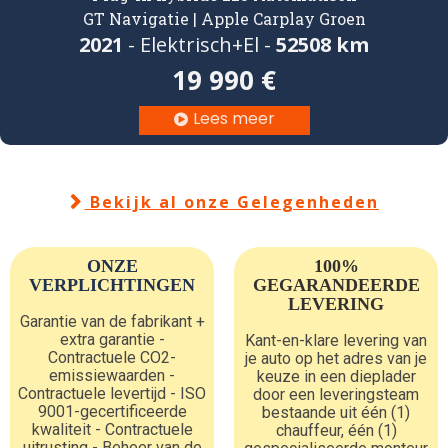
GT Navigatie | Apple Carplay Groen
2021
- Elektrisch+El -
52508 km
19 990 €
Lees meer

Bekijk al onze Gelegenheden

ONZE
100%
VERPLICHTINGEN
GEGARANDEERDE
LEVERING
Garantie van de fabrikant +
extra garantie -
Kant-en-klare levering van
Contractuele CO2-
je auto op het adres van je
emissiewaarden -
keuze in een dieplader
Contractuele levertijd - ISO
door een leveringsteam
9001-gecertificeerde
bestaande uit één (1)
kwaliteit - Contractuele
chauffeur, één (1)
uitrusting - Beheer van de