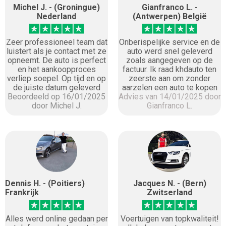
Michel J. - (Groningue)
Gianfranco L. -
Nederland
(Antwerpen) België
Zeer professioneel team dat
Onberispelijke service en de
luistert als je contact met ze
auto werd snel geleverd
opneemt. De auto is perfect
zoals aangegeven op de
en het aankoopproces
factuur. Ik raad khdauto ten
verliep soepel. Op tijd en op
zeerste aan om zonder
de juiste datum geleverd
aarzelen een auto te kopen
Beoordeeld op 16/01/2025
Advies van 14/01/2025 door
door Michel J.
Gianfranco L.
Dennis H. - (Poitiers)
Jacques N. - (Bern)
Frankrijk
Zwitserland
Alles werd online gedaan per
Voertuigen van topkwaliteit!