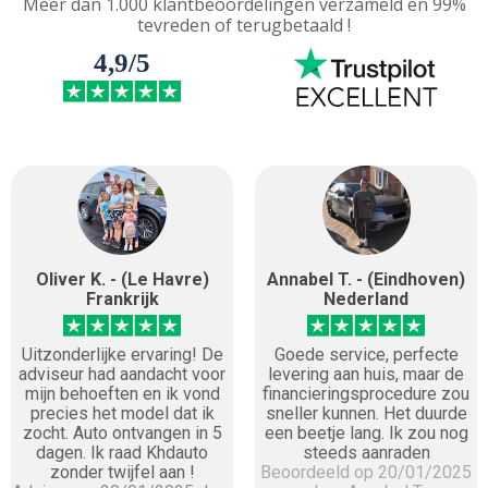
Meer dan 1.000 klantbeoordelingen verzameld en 99%
tevreden of terugbetaald !
4,9/5
Oliver K. - (Le Havre)
Annabel T. - (Eindhoven)
Frankrijk
Nederland
Uitzonderlijke ervaring! De
Goede service, perfecte
adviseur had aandacht voor
levering aan huis, maar de
mijn behoeften en ik vond
financieringsprocedure zou
precies het model dat ik
sneller kunnen. Het duurde
zocht. Auto ontvangen in 5
een beetje lang. Ik zou nog
dagen. Ik raad Khdauto
steeds aanraden
zonder twijfel aan !
Beoordeeld op 20/01/2025