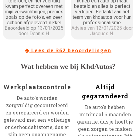
telefoon, en het voertuig
Ik heb een auto op maat
kwam perfect overeen met
besteld en alles is perfect
mijn verwachtingen, precies
verlopen. Bedankt aan het
zoals op de foto's, en zeer
team van khdautos voor hun
schoon afgeleverd, nikkel
professionalisme
Beoordeeld op 13/01/2025
Advies van 12/01/2025 door
door Dennis H.
Jacques N.
Lees de 362 beoordelingen

Wat hebben we bij KhdAutos?
Werkplaatscontrole
Altijd
gegarandeerd
De auto's worden
zorgvuldig gecontroleerd
De auto's hebben
en gerepareerd en worden
minimaal 6 maanden
geleverd met een volledige
garantie, dus je hoeft je
onderhoudshistorie, dus er
geen zorgen te maken
zijn geen onaangename