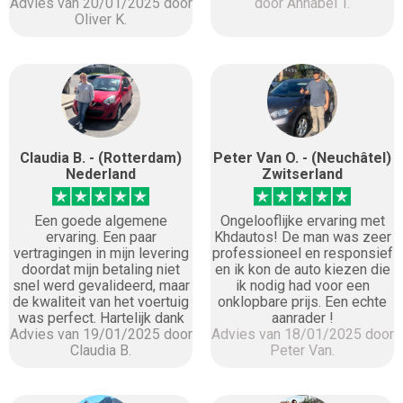
Advies van 20/01/2025 door
door Annabel T.
Oliver K.
Claudia B. - (Rotterdam)
Peter Van O. - (Neuchâtel)
Nederland
Zwitserland
Een goede algemene
Ongelooflijke ervaring met
ervaring. Een paar
Khdautos! De man was zeer
vertragingen in mijn levering
professioneel en responsief
doordat mijn betaling niet
en ik kon de auto kiezen die
snel werd gevalideerd, maar
ik nodig had voor een
de kwaliteit van het voertuig
onklopbare prijs. Een echte
was perfect. Hartelijk dank
aanrader !
Advies van 19/01/2025 door
Advies van 18/01/2025 door
Claudia B.
Peter Van.