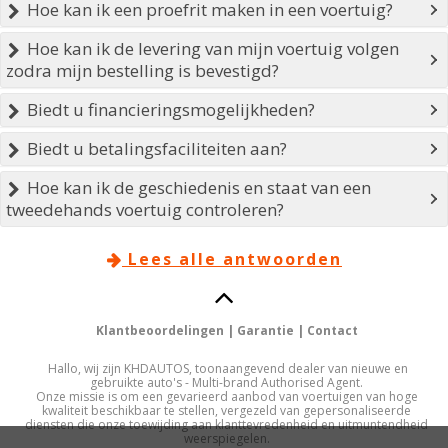
Hoe kan ik een proefrit maken in een voertuig?

Hoe kan ik de levering van mijn voertuig volgen

zodra mijn bestelling is bevestigd?
Biedt u financieringsmogelijkheden?

Biedt u betalingsfaciliteiten aan?

Hoe kan ik de geschiedenis en staat van een

tweedehands voertuig controleren?
Lees alle antwoorden


Klantbeoordelingen
|
Garantie
|
Contact
Hallo, wij zijn KHDAUTOS, toonaangevend dealer van nieuwe en
gebruikte auto's - Multi-brand Authorised Agent.
Onze missie is om een gevarieerd aanbod van voertuigen van hoge
kwaliteit beschikbaar te stellen, vergezeld van gepersonaliseerde
diensten die onze toewijding aan klanttevredenheid en uitmuntendheid
weerspiegelen.