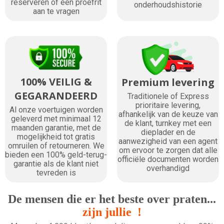
reserveren of een proefrit
onderhoudshistorie
aan te vragen
100% VEILIG &
Premium levering
GEGARANDEERD
Traditionele of Express
prioritaire levering,
Al onze voertuigen worden
afhankelijk van de keuze van
geleverd met minimaal 12
de klant, turnkey met een
maanden garantie, met de
dieplader en de
mogelijkheid tot gratis
aanwezigheid van een agent
omruilen of retourneren. We
om ervoor te zorgen dat alle
bieden een 100% geld-terug-
officiële documenten worden
garantie als de klant niet
overhandigd
tevreden is
De mensen die er het beste over praten...
zijn jullie !