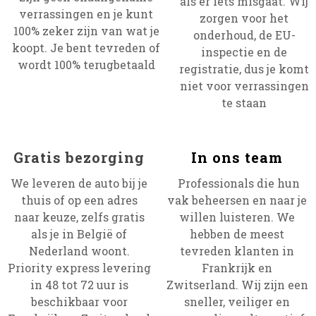
als er iets misgaat. Wij
verrassingen en je kunt
zorgen voor het
100% zeker zijn van wat je
onderhoud, de EU-
koopt. Je bent tevreden of
inspectie en de
wordt 100% terugbetaald
registratie, dus je komt
niet voor verrassingen
te staan
Gratis bezorging
In ons team
We leveren de auto bij je
Professionals die hun
thuis of op een adres
vak beheersen en naar je
naar keuze, zelfs gratis
willen luisteren. We
als je in België of
hebben de meest
Nederland woont.
tevreden klanten in
Priority express levering
Frankrijk en
in 48 tot 72 uur is
Zwitserland. Wij zijn een
beschikbaar voor
sneller, veiliger en