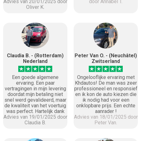
Advies van 20/01/2025 door
door Annabel T.
Oliver K.
Claudia B. - (Rotterdam)
Peter Van O. - (Neuchâtel)
Nederland
Zwitserland
Een goede algemene
Ongelooflijke ervaring met
ervaring. Een paar
Khdautos! De man was zeer
vertragingen in mijn levering
professioneel en responsief
doordat mijn betaling niet
en ik kon de auto kiezen die
snel werd gevalideerd, maar
ik nodig had voor een
de kwaliteit van het voertuig
onklopbare prijs. Een echte
was perfect. Hartelijk dank
aanrader !
Advies van 19/01/2025 door
Advies van 18/01/2025 door
Claudia B.
Peter Van.