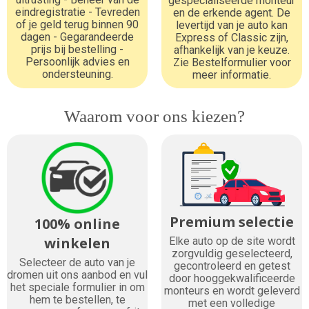
gespecialiseerde monteur
eindregistratie - Tevreden
en de erkende agent. De
of je geld terug binnen 90
levertijd van je auto kan
dagen - Gegarandeerde
Express of Classic zijn,
prijs bij bestelling -
afhankelijk van je keuze.
Persoonlijk advies en
Zie Bestelformulier voor
ondersteuning.
meer informatie.
Waarom voor ons kiezen?
Premium selectie
100% online
winkelen
Elke auto op de site wordt
zorgvuldig geselecteerd,
Selecteer de auto van je
gecontroleerd en getest
dromen uit ons aanbod en vul
door hooggekwalificeerde
het speciale formulier in om
monteurs en wordt geleverd
hem te bestellen, te
met een volledige