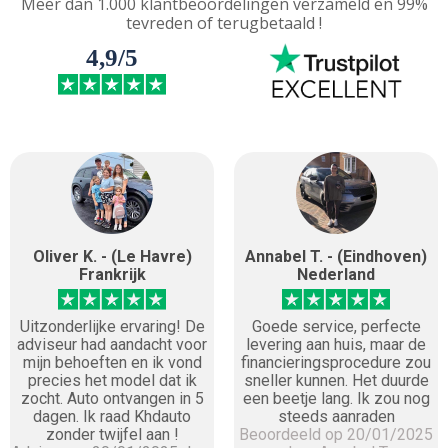
Meer dan 1.000 klantbeoordelingen verzameld en 99%
tevreden of terugbetaald !
4,9/5
Oliver K. - (Le Havre)
Annabel T. - (Eindhoven)
Frankrijk
Nederland
Uitzonderlijke ervaring! De
Goede service, perfecte
adviseur had aandacht voor
levering aan huis, maar de
mijn behoeften en ik vond
financieringsprocedure zou
precies het model dat ik
sneller kunnen. Het duurde
zocht. Auto ontvangen in 5
een beetje lang. Ik zou nog
dagen. Ik raad Khdauto
steeds aanraden
zonder twijfel aan !
Beoordeeld op 20/01/2025