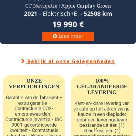
GT Navigatie | Apple Carplay Groen
2021
- Elektrisch+El -
52508 km
19 990 €
Lees meer

Bekijk al onze Gelegenheden

ONZE
100%
VERPLICHTINGEN
GEGARANDEERDE
LEVERING
Garantie van de fabrikant +
extra garantie -
Kant-en-klare levering van
Contractuele CO2-
je auto op het adres van je
emissiewaarden -
keuze in een dieplader
Contractuele levertijd - ISO
door een leveringsteam
9001-gecertificeerde
bestaande uit één (1)
kwaliteit - Contractuele
chauffeur, één (1)
uitrusting - Beheer van de