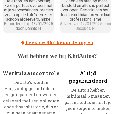
telefoon, en het voertuig
Ik heb een auto op maat
kwam perfect overeen met
besteld en alles is perfect
mijn verwachtingen, precies
verlopen. Bedankt aan het
zoals op de foto's, en zeer
team van khdautos voor hun
schoon afgeleverd, nikkel
professionalisme
Beoordeeld op 13/01/2025
Advies van 12/01/2025 door
door Dennis H.
Jacques N.
Lees de 362 beoordelingen

Wat hebben we bij KhdAutos?
Werkplaatscontrole
Altijd
gegarandeerd
De auto's worden
zorgvuldig gecontroleerd
De auto's hebben
en gerepareerd en worden
minimaal 6 maanden
geleverd met een volledige
garantie, dus je hoeft je
onderhoudshistorie, dus er
geen zorgen te maken
zijn geen onaangename