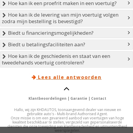
Hoe kan ik een proefrit maken in een voertuig?

Hoe kan ik de levering van mijn voertuig volgen

zodra mijn bestelling is bevestigd?
Biedt u financieringsmogelijkheden?

Biedt u betalingsfaciliteiten aan?

Hoe kan ik de geschiedenis en staat van een

tweedehands voertuig controleren?
Lees alle antwoorden


Klantbeoordelingen
|
Garantie
|
Contact
Hallo, wij zijn KHDAUTOS, toonaangevend dealer van nieuwe en
gebruikte auto's - Multi-brand Authorised Agent.
Onze missie is om een gevarieerd aanbod van voertuigen van hoge
kwaliteit beschikbaar te stellen, vergezeld van gepersonaliseerde
diensten die onze toewijding aan klanttevredenheid en uitmuntendheid
weerspiegelen.