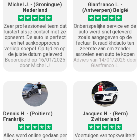
Michel J. - (Groningue)
Gianfranco L. -
Nederland
(Antwerpen) België
Zeer professioneel team dat
Onberispelijke service en de
luistert als je contact met ze
auto werd snel geleverd
opneemt. De auto is perfect
zoals aangegeven op de
en het aankoopproces
factuur. Ik raad khdauto ten
verliep soepel. Op tijd en op
zeerste aan om zonder
de juiste datum geleverd
aarzelen een auto te kopen
Beoordeeld op 16/01/2025
Advies van 14/01/2025 door
door Michel J.
Gianfranco L.
Dennis H. - (Poitiers)
Jacques N. - (Bern)
Frankrijk
Zwitserland
Alles werd online gedaan per
Voertuigen van topkwaliteit!